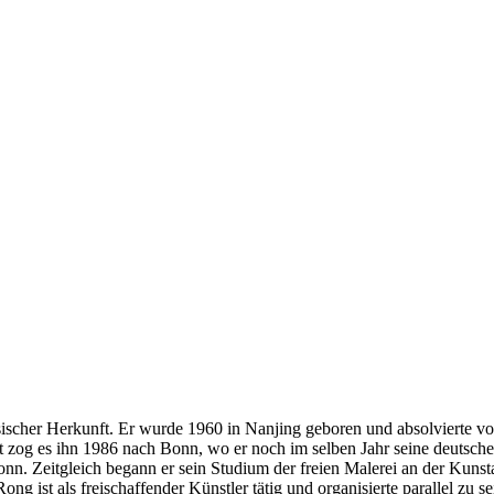
sischer Herkunft. Er wurde 1960 in Nanjing geboren und absolvierte v
zog es ihn 1986 nach Bonn, wo er noch im selben Jahr seine deutsche E
onn. Zeitgleich begann er sein Studium der freien Malerei an der Kun
g ist als freischaffender Künstler tätig und organisierte parallel zu s