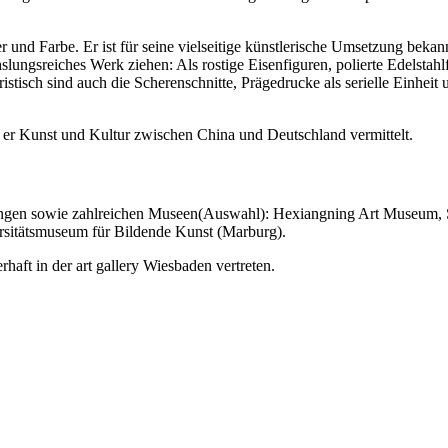
 und Farbe. Er ist für seine vielseitige künstlerische Umsetzung beka
slungsreiches Werk ziehen: Als rostige Eisenfiguren, polierte Edelsta
istisch sind auch die Scherenschnitte, Prägedrucke als serielle Einhei
 er Kunst und Kultur zwischen China und Deutschland vermittelt.
mlungen sowie zahlreichen Museen(Auswahl): Hexiangning Art Museu
rsitätsmuseum für Bildende Kunst (Marburg).
haft in der art gallery Wiesbaden vertreten.