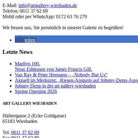
E-Mail:
info@artgallery-wiesbaden.de
Telefon: 0611 37 62 69
Mobil oder per WhatsApp: 0172 63 76 279
Wir freuen uns, Sie persönlich in unserer Galerie zu begrüßen!
teilen
Letzte News
Marilyn 100.
Neue Editionen von James Francis Gill.
Van Ray & Peter Hermann – „Nobody But Us“
Aktuell im Merkurist: „Riesen-Ansturm auf Johnny-Depp-Auss
Johnny Depp in der art gallery wiesbaden
Spring Opening 2026
ART GALLERY WIESBADEN
Häfnergasse 2 (Ecke Goldgasse)
65183 Wiesbaden
Tel.
0611 37 62 69
Fax 0611 37 62 89