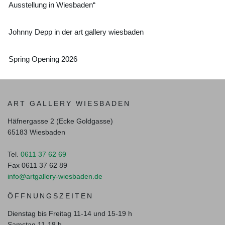
Ausstellung in Wiesbaden“
Johnny Depp in der art gallery wiesbaden
Spring Opening 2026
ART GALLERY WIESBADEN
Häfnergasse 2 (Ecke Goldgasse)
65183 Wiesbaden
Tel.
0611 37 62 69
Fax 0611 37 62 89
info@artgallery-wiesbaden.de
ÖFFNUNGSZEITEN
Dienstag bis Freitag 11-14 und 15-19 h
Samstag 11-18 h