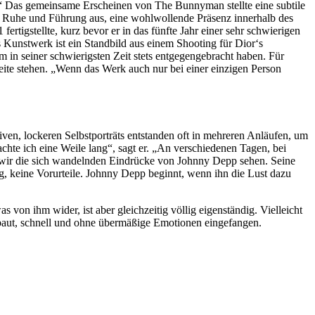
.“ Das gemeinsame Erscheinen von The Bunnyman stellte eine subtile
r Ruhe und Führung aus, eine wohlwollende Präsenz innerhalb des
tigstellte, kurz bevor er in das fünfte Jahr einer sehr schwierigen
 Kunstwerk ist ein Standbild aus einem Shooting für Dior‘s
 in seiner schwierigsten Zeit stets entgegengebracht haben. Für
Seite stehen. „Wenn das Werk auch nur bei einer einzigen Person
xiven, lockeren Selbstporträts entstanden oft in mehreren Anläufen, um
chte ich eine Weile lang“, sagt er. „An verschiedenen Tagen, bei
n wir die sich wandelnden Eindrücke von Johnny Depp sehen. Seine
ng, keine Vorurteile. Johnny Depp beginnt, wenn ihn die Lust dazu
von ihm wider, ist aber gleichzeitig völlig eigenständig. Vielleicht
fgebaut, schnell und ohne übermäßige Emotionen eingefangen.