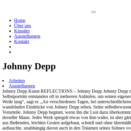
Home
Über uns
Künstler
Ausstellungen
Kontakt
Johnny Depp
Arbeiten
Ausstellungen
Johnny Depp Kunst REFLECTIONS – Johnny Depp Johnny Depp nutzt die
Selbstporträts entstanden oft in mehreren Anläufen, um seinen eigenen
Weile lang“, sagt er. „An verschiedenen Tagen, bei unterschiedliche
wandelnden Eindrücke von Johnny Depp sehen. Seine selbstbewusste, d
Vorurteile. Johnny Depp beginnt, wenn ihn die Lust dazu überkommt, 
derselbe Mann. Jedes Werk spiegelt etwas von ihm wider, ist aber gleic
aus fließenden, leichten Gesten aufgebaut, schnell und ohne über
auftauchte, unabhängig davon auch in den Träumen seines Sohnes vor