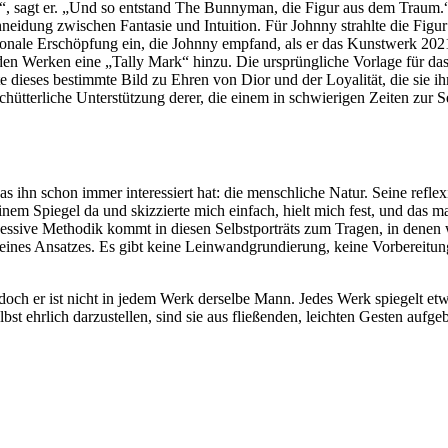
er“, sagt er. „Und so entstand The Bunnyman, die Figur aus dem Traum
idung zwischen Fantasie und Intuition. Für Johnny strahlte die Figu
nale Erschöpfung ein, die Johnny empfand, als er das Kunstwerk 2021 fer
 den Werken eine „Tally Mark“ hinzu. Die ursprüngliche Vorlage für das
ieses bestimmte Bild zu Ehren von Dior und der Loyalität, die sie ihm
hütterliche Unterstützung derer, die einem in schwierigen Zeiten zur 
s ihn schon immer interessiert hat: die menschliche Natur. Seine refle
nem Spiegel da und skizzierte mich einfach, hielt mich fest, und das ma
sessive Methodik kommt in diesen Selbstporträts zum Tragen, in dene
t seines Ansatzes. Es gibt keine Leinwandgrundierung, keine Vorbereitu
ch er ist nicht in jedem Werk derselbe Mann. Jedes Werk spiegelt etwas 
lbst ehrlich darzustellen, sind sie aus fließenden, leichten Gesten au