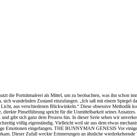
 Porträtmalerei als Mittel, um zu beobachten, was ihn schon immer in
, sich wandelnden Zustand einzufangen. „Ich saß mit einem Spiegel da u
m Licht, aus verschiedenen Blickwinkeln.“ Diese obsessive Methodik kom
irekte Pinselführung spricht für die Unmittelbarkeit seines Ansatzes.
und gibt sich ganz dem Prozess hin. In dieser Serie sehen wir unverke
hzeitig völlig eigenständig. Vielleicht weil sie aus dem etwas mechanisc
mäßige Emotionen eingefangen. THE BUNNYMAN GENESIS Vor einigen Jahr
kam. Dieser Zufall weckte Erinnerungen an ähnliche wiederkehrende T